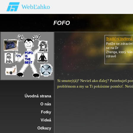
WebĽahko
FOFO
Tradiční bylinn
Potíže se zdravím
se na Dr
Zhenga, který Vás 
zdravě
Si smutný(á)? Nevieš ako ďalej? Potrebuješ por
problémom a my sa Ti pokúsime pomôcť. Netráp
Úvodná strana
O nás
Fotky
Videá
Odkazy