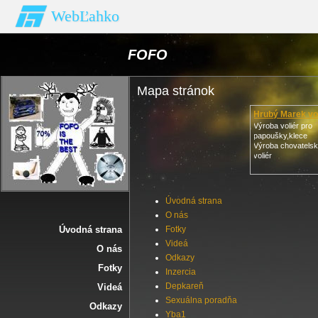
WebĽahko
FOFO
Mapa stránok
Hrubý Marek vo
Výroba voliér pro
papoušky,klece
Výroba chovatelsk
voliér
Úvodná strana
O nás
Úvodná strana
Fotky
Videá
O nás
Odkazy
Fotky
Inzercia
Depkareň
Videá
Sexuálna poradňa
Odkazy
Yba1